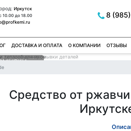
город:
Иркутск
8 (985)
с 10.00 до 18.00
fo@profkemi.ru
ОГ
ДОСТАВКА И ОПЛАТА
О КОМПАНИИ
ОТЗЫВЫ
РОМЫВКИ
МЫВКИ
de
ОВ
ER RED
е
е
Средство от ржавчи
Иркутск
Описан