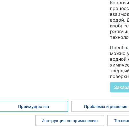
Коррози
процесс
взаимод
водой. 
изобрес
ржавчин
техноло
Преобра
можно у
водной 
химичес
твёрдый
поверхн
Заказ
Преимущества
Проблемы и решения
Инструкция по применению
Технич