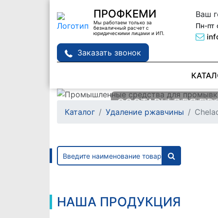
ПРОФКЕМИ
Ваш 
Мы работаем только за
Пн-пт 
безналичный расчет с
юридическими лицами и ИП.
in
Заказать звонок
КАТАЛ
СОСТАВЫ ДЛЯ П
СОСТАВ ДЛЯ ПРО
Каталог
Удаление ржавчины
Chela
ТЕПЛООБМЕННИК
ДЕТАЛЕЙ MANPOW
Подробне
Подробне
НАША ПРОДУКЦИЯ