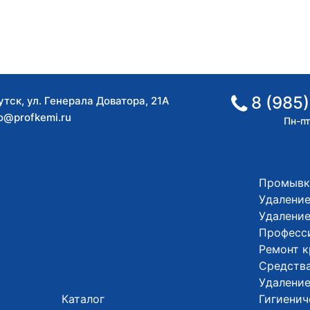
8 (985)
утск
,
ул. Генерала Доватора, 21А
fo@profkemi.ru
Пн-пт
Промывк
Удаление
Удалени
Професс
Ремонт 
Средства
Удалени
Каталог
Гигиенич