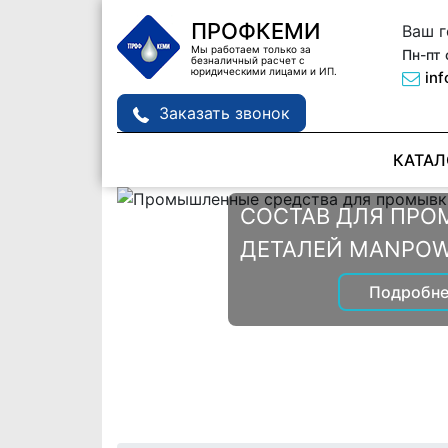
ПРОФКЕМИ
Ваш 
Мы работаем только за
Пн-пт 
безналичный расчет с
юридическими лицами и ИП.
in
Заказать звонок
КАТАЛ
СОСТАВ ДЛЯ ПРО
ДЕТАЛЕЙ MANPOW
СОСТАВЫ ДЛЯ П
Подробне
ТЕПЛООБМЕННИК
Подробне