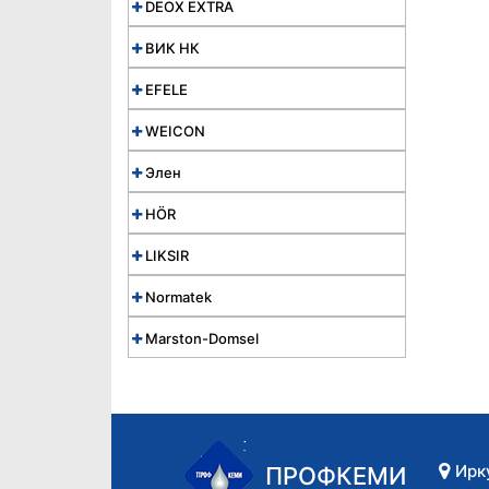
DEOX EXTRA
ВИК НК
EFELE
WEICON
Элен
HÖR
LIKSIR
Normatek
Marston-Domsel
Ирк
ПРОФКЕМИ