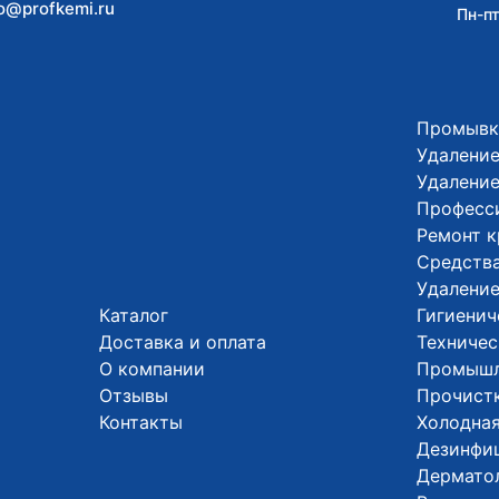
fo@profkemi.ru
Пн-пт
Промывк
Удаление
Удалени
Професс
Ремонт 
Средства
Удалени
Каталог
Гигиенич
Доставка и оплата
Техничес
О компании
Промышл
Отзывы
Прочистк
Контакты
Холодная
Дезинфи
Дермато