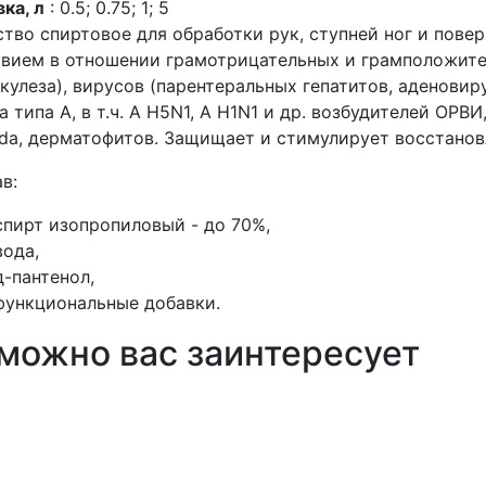
ка, л
: 0.5; 0.75; 1; 5
тво спиртовое для обработки рук, ступней ног и пов
вием в отношении грамотрицательных и грамположите
кулеза), вирусов (парентеральных гепатитов, аденовир
а типа А, в т.ч. А H5N1, A H1N1 и др. возбудителей ОРВИ
da, дерматофитов. Защищает и стимулирует восстанов
в:
спирт изопропиловый - до 70%,
вода,
д-пантенол,
функциональные добавки.
можно вас заинтересует