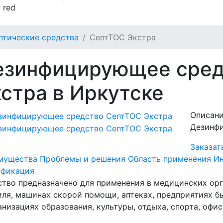
 red
птические средства
СептТОС Экстра
езинфицирующее сред
стра в Иркутске
Описани
Дезинф
Заказат
мущества
Проблемы и решения
Область применения
Ин
ификация
тво предназначено для применения в медицинских орг
ля, машинах скорой помощи, аптеках, предприятиях бы
анизациях образования, культуры, отдыха, спорта, офиса