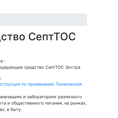
ство СептТОС
е :
ицирующее средство СептТОС Экстра
ь
струкция по применению
Техническая
анизациях и лабораториях различного
та и общественного питания, на рынках,
х, в быту.