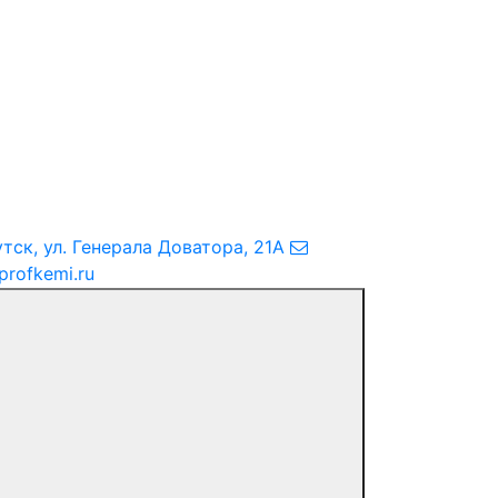
утск
,
ул. Генерала Доватора, 21А
profkemi.ru