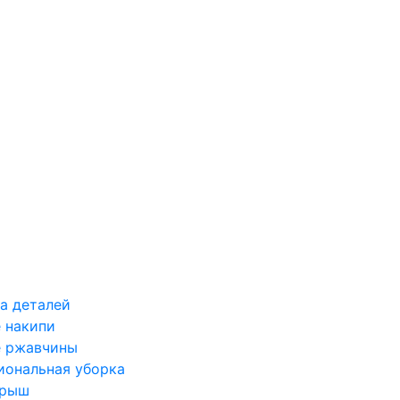
а деталей
 накипи
е ржавчины
иональная уборка
крыш