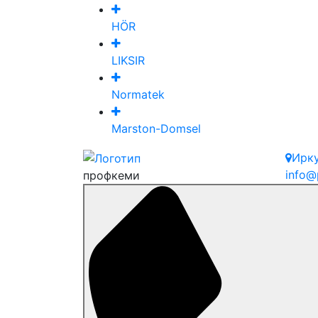
HÖR
LIKSIR
Normatek
Marston-Domsel
Ирк
info@
профкеми